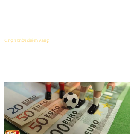
Ví dụ: Người chơi hãy theo dõi thông tin liên quan đến chấn
thương, án treo giò cũng như thời gian luyện tập và thi đấu.
Những đội nhóm nào cần điểm để trụ hạng sẽ có sự quyết
tâm giành chiến thắng mãnh liệt hơn.
Chọn thời điểm vàng
Nhiều cao thủ
7clubs
cho rằng nên quan sát trận đấu trong
khoảng 10 phút rồi hãy quyết định xuống tiền. Đây là thời
điểm vàng để mọi người nhận diện đội hình, phân tích tốc độ
và khả năng ghi bàn của 2 đội để đưa ra kết luận chuẩn nhất.