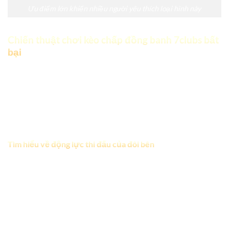
Ưu điểm lớn khiến nhiều người yêu thích loại hình này
Chiến thuật chơi kèo chấp đồng banh 7clubs bất
bại
Khi đã trang bị cho bản thân về thông tin và cách đọc kèo,
anh em hãy lưu lại thêm những mẹo mà chúng tôi sắp trình
bày sau đây. Những chiến thuật này đã được
7club
tổng hợp
từ các tay chơi nhiều kinh nghiệm nên có tỷ lệ chuẩn lên đến
80%.
Tìm hiểu về động lực thi đấu của đôi bên
Một trong những bí quyết mà các bóng thủ
7clubs
thường
sử dụng chính là phân tích động lực thi đấu. Kèo chấp đồng
banh thể hiện sự ngang sức ngang tài nên chúng ta không
thể tìm được dữ liệu từ điều này. Vậy thì yếu tố tinh thần và
động lực sẽ được đặt lên bàn cân để phân tích.