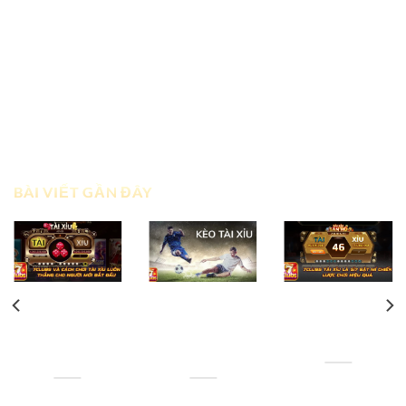
người tham gia nhạy bén trong việc theo dõi biến động odds.
Sở hữu giao diện tối giản cùng tỷ lệ thưởng cạnh tranh,
7club
là địa điểm lý tưởng nhất hiện nay để anh em có thể
khai thác triệt để các thông tin để chinh phục loại kèo này.
BÀI VIẾT GẦN ĐÂY
7CLUBS Và
Cùng 7club Cập
7CLUBS Tài Xỉu
Cách Chơi Tài
Nhật Cách Đọc
Là Gì? Bật Mí
Xỉu Luôn Thắng
Kèo Tài Xỉu
Chiến Lược
Cho Người
Chuẩn Trong
Chơi Hiệu Quả
Mới Bắt Đầu
Bóng Đá