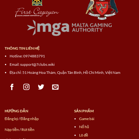
THÔNG TIN LIÊN HỆ
Hotline: 0974883791
Email:
support@7clubs.wiki
Địa chỉ: 51 Hoàng Hoa Thám, Quận Tân Bình, Hồ Chí Minh, Việt Nam
HƯỚNG DẪN
SẢN PHẨM
Đăng ký
/
Đăng nhập
Game bài
Nổ hũ
Nạp tiền
/
Rút tiền
Lô đề