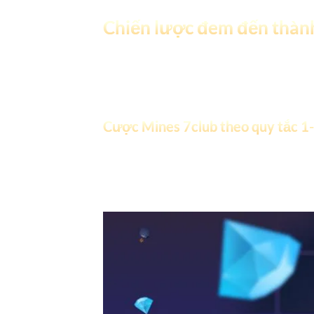
Chiến lược đem đến thành
Mọi người không nên lượm lặt kim cương chỉ
cao thủ tại
7clubs
có rất nhiều bí kíp giúp 
nhiều tiền thưởng.
Cược Mines 7club theo quy tắc 1
Cách chơi này được các chuyên gia game đỏ đ
đầu hãy chọn sự xuất hiện của 1 mìn với mức
7clubs
tăng lên 3 mìn và cược 10k. 3-5 ván 