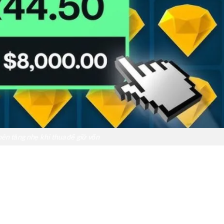
nên tăng nhẹ khi thua để giữ vốn
h về tài chính, anh em đừng nên làm theo phương pháp x2 sau khi
 người chơi đã có kinh nghiệm, có khả năng cắt lời tốt và vốn mạ
30% dù gặp chuỗi thua hay chuỗi thắng. Cách này sẽ giúp anh em 
lực tài chính không đáng có ở 1 siêu phẩm giải trí Mines
7club
.