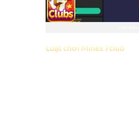
Giới thiệ
Luật chơi Mines 7club
Siêu phầm dò kim cương này sẽ để anh em tùy
hệ số thưởng của kim cương của giảm theo. 
thì kim cương x3.5,…
7clubs
cung cấp cho người chơi 6 mệnh giá c
những tân thủ, anh em nên ưu tiên mức thấp
chơi, mọi người nên đẩy mức cược lên 500k 
Cuối cùng sẽ đến bước lật ô tìm kim cương.
dừng bất kỳ lúc nào mong muốn để chốt thư
ô theo ý thích và hệ thống sẽ auto thực hiện