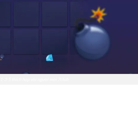
1-3-5 thích hợp với người mới 7club
êu cầu con số tăng đột ngột nhưng vẫn giúp anh em nhận về nhi
ìn ở bất kỳ ván nào, hãy trở lại mức cược đầu trong chuỗi.
 cách chơi này là lựa chọn đáng thử. Theo thống kê từ những hội 