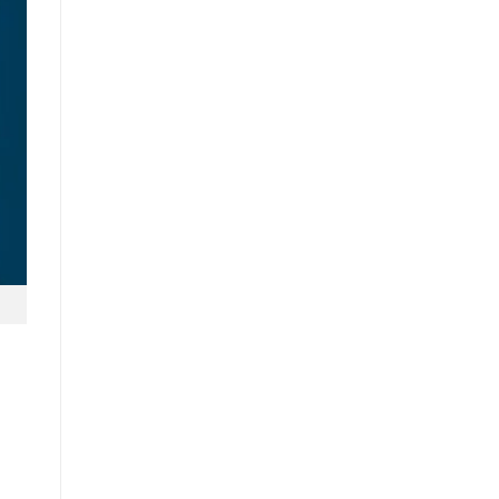
nh.
giữ