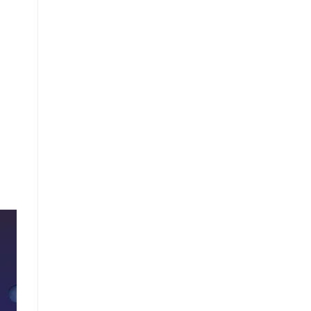
ác
án
iên