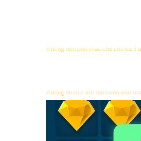
7clubs
lâu năm, kim cương thường xuất hiệ
Như vậy, mọi người có thể thử đặt 10 mìn và
phương vuông góc. Khả năng cao sẽ xuất hi
tuyệt vời cho người chơi.
Không nên phó thác cho chế độ T
7club
không phủ nhận về sự tiện lợi của ch
người chơi mới thua nhanh. Việc để cho hệ 
đáng giá.
Không nhân 2 khi thua nếu vốn m