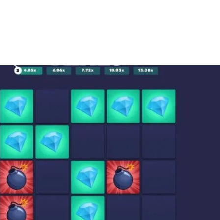
n vài triệu trong 1 lần nhấn nút hoặc là thua hết vốn cược.
 chỉnh số mìn để kiểm soát độ khó cũng như giá trị cược tùy theo 
hoạt là Thủ công và Tự động đáp ứng được sở thích và chiến thuật