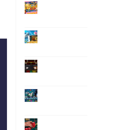
Cá
Lớn
Bắn Cá Thần Rồng
Mập
Hot
7club: Siêu Phẩm Đạt
7club:
Nhất
tài
Chuẩn Quốc Tế
Tham
2025
 của
Chức năng bình luận bị tắt
ở
Gia
Bắn
Đấu
Cá
Trường
Bắn Cá Đổi Xèng
Thần
Đổi
7club: Siêu Phẩm Giải
Rồng
Thưởng
Trí Rút Tiền Thật
7club:
Đỉnh
Chức năng bình luận bị tắt
ở
Siêu
Cao
Bắn
Phẩm
Cá
Đạt
Rồng Hổ Tại 7club:
Đổi
Chuẩn
Cách Chơi Ăn Tiền
Xèng
Quốc
Thật Mới Nhất 2025
7club:
Tế
Chức năng bình luận bị tắt
ở
Siêu
Rồng
Phẩm
Hổ
Giải
Bật Mí Cách Chơi
Tại
Trí
Sicbo 7club Không Sợ
7club:
Rút
Thua Cho Tân Binh
Cách
Tiền
Chức năng bình luận bị tắt
ở
Chơi
Thật
Bật
Ăn
Mí
Tiền
7club Tiết Lộ Chiến
Cách
Thật
Thuật Chơi Baccarat
Chơi
Mới