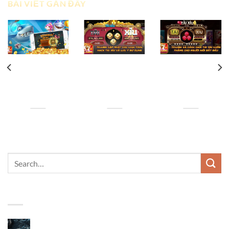
BÀI VIẾT GẦN ĐÂY
Bắn Cá Đổi
7CLUBS Cập
7CLUBS Và
Xèng 7club:
Nhật Các Loại
Cách Chơi Tài
Siêu Phẩm Giải
Tool Hack Tài
Xỉu Luôn Thắng
Trí Rút Tiền
Xỉu Và Lưu Ý
Cho Người
Thật
Sử Dụng
Mới Bắt Đầu
BÀI VIẾT GẦN ĐÂY
Mơ Thấy Nàng Tiên Cá: 7club Giải Mã Chi Tiết Cho