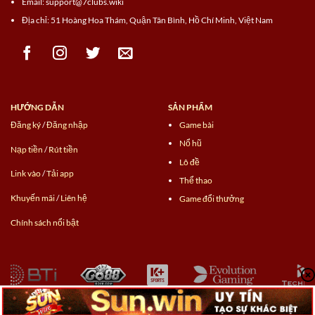
Email:
support@7clubs.wiki
Địa chỉ: 51 Hoàng Hoa Thám, Quận Tân Bình, Hồ Chí Minh, Việt Nam
HƯỚNG DẪN
SẢN PHẨM
Đăng ký
/
Đăng nhập
Game bài
Nổ hũ
Nạp tiền
/
Rút tiền
Lô đề
Link vào
/
Tải app
Thể thao
Khuyến mãi
/
Liên hệ
Game đổi thưởng
Chính sách nổi bật