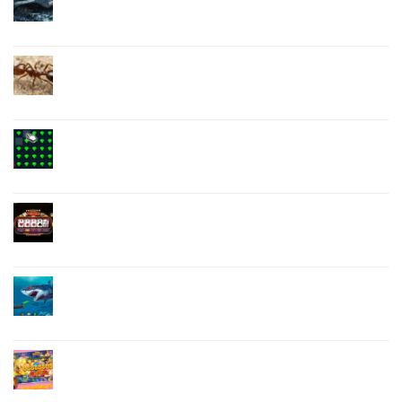
Lô Thủ
Chức năng bình luận bị tắt
ở
Mơ
Thấy
Mơ Thấy Kiến Là Điềm Gì? Cùng 7club Khám Phá Bí
Nàng
Ẩn Cơn Mộng
Tiên
Chức năng bình luận bị tắt
ở
Cá:
Mơ
7club
Thấy
Mines 7club: Tựa Game Dò Kim Cương Hấp Dẫn
Giải
Kiến
Mã
Nhất 2025
Là
Chi
Chức năng bình luận bị tắt
ở
Điềm
Tiết
Mines
Gì?
Cho
7club:
Mini Poker 7club: Game Chơi Nhanh Thắng Lớn
Cùng
Lô
Tựa
7club
Hot Nhất 2025
Thủ
Game
Khám
Chức năng bình luận bị tắt
ở
Dò
Phá
Mini
Kim
Bí
Poker
Săn Cá Mập 7club: Tham Gia Đấu Trường Đổi
Cương
Ẩn
7club:
Hấp
Thưởng Đỉnh Cao
Cơn
Game
Dẫn
Mộng
Chức năng bình luận bị tắt
ở
Chơi
Nhất
Săn
Nhanh
2025
Cá
Bắn Cá Thần Rồng 7club: Siêu Phẩm Đạt Chuẩn
Thắng
Mập
Lớn
Quốc Tế
7club:
Hot
Chức năng bình luận bị tắt
ở
Tham