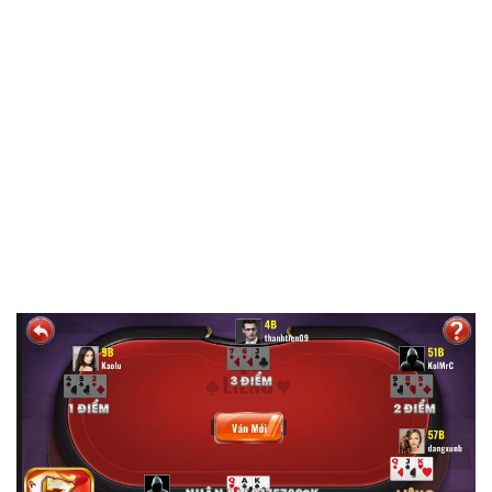
vào yếu tố may mắn mà còn yêu cầu bet thủ phải có chiến
thuật và tính toán hợp lý để chiến thắng. Liêng có cách chơi
đơn giản nhưng lại không thiếu phần kịch tính tạo nên
những giây phút hồi hộp và lôi cuốn cho người tham gia.
Mỗi ván chơi Liêng
7CLUBS
bắt đầu bằng việc chia 3 lá bài
ngẫu nhiên cho từng người. Dựa trên sức mạnh của bộ bài,
bạn sẽ phải quyết định có tố, theo hoặc bỏ bài. Khi tất cả
thành viên hoàn tất lượt cược, các lá bài sẽ được lật để xác
định người chiến thắng. Với sự kết hợp giữa yếu tố may rủi
và chiến thuật, Liêng luôn thu hút đông đảo người tham gia.