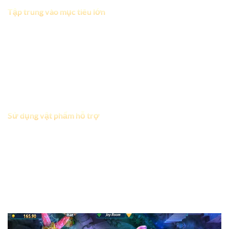
Tập trung vào mục tiêu lớn
Trong game này việc lựa chọn mục tiêu là yếu tố rất quan
trọng. Mặc dù loài nhỏ dễ tiêu diệt hơn nhưng phần thưởng
nhận được sẽ không cao. Vì vậy người chơi nên tập trung
vào các loài boss, mặc dù khó bắn hơn nhưng phần thưởng
sẽ xứng đáng với công sức bỏ ra. Tập trung vào mục tiêu này
tại
7CLUBS
sẽ giúp bạn tích lũy điểm nhanh và hiệu quả.
Sử dụng vật phẩm hỗ trợ
Bên cạnh việc nâng cấp súng và vũ khí, ngư thủ cũng cần tận
dụng các vật phẩm hỗ trợ như mìn, lưới điện, và sấm sét.
Những vật phẩm này có thể giúp bạn tiêu diệt các loài cá lớn
và boss nhanh chóng. Thành viên nhớ việc sử dụng vật phẩm
một cách hợp lý sẽ giúp tiết kiệm tài nguyên và tối ưu hóa
hiệu quả săn cá.