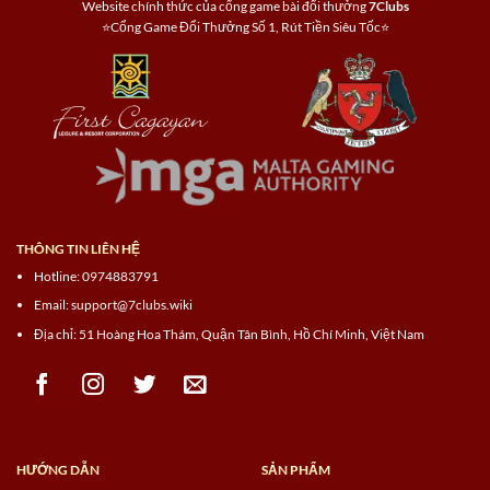
Website chính thức của cổng game bài đổi thưởng
7Clubs
⭐Cổng Game Đổi Thưởng Số 1, Rút Tiền Siêu Tốc⭐
THÔNG TIN LIÊN HỆ
Hotline: 0974883791
Email:
support@7clubs.wiki
Địa chỉ: 51 Hoàng Hoa Thám, Quận Tân Bình, Hồ Chí Minh, Việt Nam
HƯỚNG DẪN
SẢN PHẨM