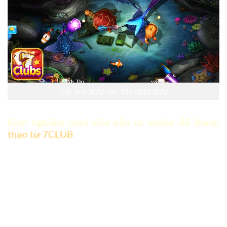
Các tính năng chơi bắn cá đa dạng
Kinh nghiệm chơi siêu bắn cá online để thành
thạo từ 7CLUB
Để giành chiến thắng trong siêu bắn cá online tại
7CLUBS
,
người chơi không chỉ dựa vào may mắn mà còn phải áp dụng
các chiến thuật hiệu quả. Việc nắm vững cách lựa chọn mục
tiêu, điều chỉnh vũ khí và quản lý tài nguyên một cách hợp lý
sẽ giúp bạn tối ưu hóa điểm thưởng và gia tăng cơ hội chiến
thắng.