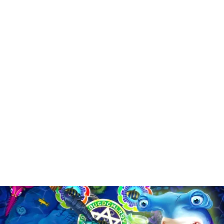
hơi có thể nâng cấp trải nghiệm của mình bằng cách tham gia p
nhiều và có độ bền cao, yêu cầu bạn phải sử dụng vũ khí phù hợ
g này cao hơn so với Sơ Cấp đồng nghĩa với việc bạn có thể 
 ngư thủ dày dạn kinh nghiệm, sẵn sàng đối đầu với thử thách
ó sức chống chịu cao đòi hỏi bạn phải có chiến thuật hợp lý và
g phòng này có thể lên đến hàng trăm triệu đồng mang đến cơ hội