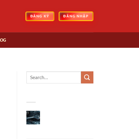
ĐĂNG KÝ
ĐĂNG NHẬP
LOG
BÀI VIẾT GẦN ĐÂY
Mơ Thấy Nàng Tiên
Cá: 7club Giải Mã Chi
quả.
Tiết Cho Lô Thủ
n sử
Chức năng bình luận bị tắt
ở
 xác
Mơ