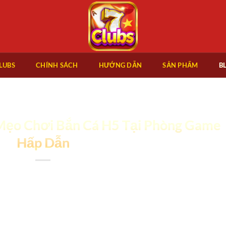
LUBS
CHÍNH SÁCH
HƯỚNG DẪN
SẢN PHẨM
B
i Bắn Cá H5 Tại Phòng Game Hấp Dẫn
ẹo Chơi Bắn Cá H5 Tại Phòng Game
Hấp Dẫn
ỉnh cao với nhiều phòng game đa dạng và bí quyết săn cá hiệu 
cơ chế game và áp dụng đúng chiến thuật sẽ giúp bạn tối ưu số đạ
 Hãy cùng 7CLUB khám phá các phòng đặc sắc và mẹo chơi chuẩn