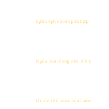
mẹo sẽ giúp bạn tiêu diệt con mồi nhanh ch
những bí quyết quan trọng mà game thủ nên
Lựa chọn vũ khí phù hợp
Mỗi chủng loài trong Bắn Cá H5 có mức độ c
thiết. Nếu nhắm vào các loài cá nhỏ, súng 
ngắn. Ngược lại với boss thì vũ khí có sức
không lãng phí đạn.
Ngắm bắn đúng thời điểm
Để tăng tỷ lệ hạ gục mồi tại
7CLUBS
, ngư
hợp lý. Bắn liên tục mà không có chiến th
vào đó bạn hãy tập trung vào những sinh v
lượng cá bị hạ.
Ưu tiên khi boss xuất hiện