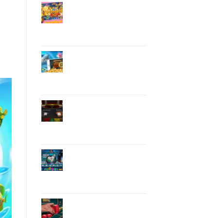
 vật
Cá
Lớn
Bắn Cá Thần Rồng
Mập
Hot
7club: Siêu Phẩm Đạt
7club:
Nhất
Chuẩn Quốc Tế
Tham
2025
năng
Chức năng bình luận bị tắt
ở
Gia
Bắn
Đấu
kiếm
Cá
Trường
Bắn Cá Đổi Xèng
Thần
Đổi
7club: Siêu Phẩm Giải
Rồng
Thưởng
Trí Rút Tiền Thật
7club:
Đỉnh
Chức năng bình luận bị tắt
ở
Siêu
Cao
Bắn
Phẩm
Cá
Đạt
Rồng Hổ Tại 7club:
Đổi
Chuẩn
Cách Chơi Ăn Tiền
Xèng
Quốc
Thật Mới Nhất 2025
7club:
Tế
Chức năng bình luận bị tắt
ở
Siêu
Rồng
Phẩm
Hổ
Giải
Bật Mí Cách Chơi
Tại
Trí
Sicbo 7club Không Sợ
7club:
Rút
Thua Cho Tân Binh
Cách
Tiền
Chức năng bình luận bị tắt
ở
Chơi
Thật
Bật
Ăn
Mí
Tiền
7club Tiết Lộ Chiến
Cách
Thật
Thuật Chơi Baccarat
Chơi
Mới