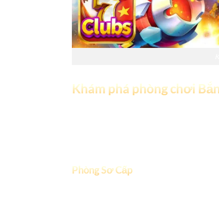
K
Khám phá phòng chơi Bắn
Bắn Cá H5
7CLUBS
mang đến nhiều phòng
gian phù hợp với kỹ năng và kinh nghiệm củ
hưởng những màn săn cá gay cấn với hệ th
thử ngay:
Phòng Sơ Cấp
Phòng Sơ cấp là lựa chọn lý tưởng dành 
được thiết kế sinh động với nhiều loại cá n
Mức cược tại đây khá thấp tạo điều kiện c