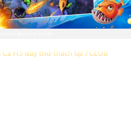
hám phá Bắn Cá H5 7CLUBS
 Cá H5 đầy thử thách tại 7CLUB
 chơi với cấp độ khác nhau giúp game thủ dễ dàng lựa chọn k
a mình. Dù là người mới hay cao thủ lâu năm, bạn đều có cơ hội
ống đổi thưởng hấp dẫn. Sau đây là ba phòng đặc trưng mà bạn
cho người mới trải nghiệm Bắn Cá H5. Không gian trong phòng
hỏ dễ tiêu diệt, giúp bạn làm quen với cách bắn và tích lũy điểm
ho tân thủ thử nghiệm nhiều chiến thuật khác nhau mà không cầ