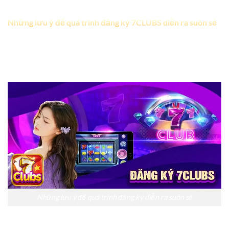
Những lưu ý để quá trình đăng ký 7CLUBS diễn ra suôn sẻ
Việc mở tài khoản không quá phức tạp, nhưng để đảm bảo
quá trình diễn ra suôn sẻ, an toàn, bạn cần lưu ý một số yếu
tố quan trọng sau:
Những lưu ý để quá trình đăng ký diễn ra suôn sẻ
Việc cung cấp thông tin chính xác là yếu tố then chốt để