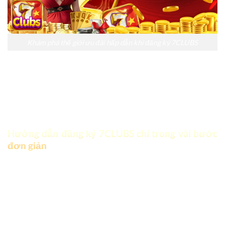
Khám phá thế giới ưu đãi hấp dẫn khi đăng ký 7CLUBS
Ngoài ra, đừng quên tham gia chương trình điểm danh hàng
ngày để nhận thêm những phần thưởng hấp dẫn. Cho dù
bạn là người mới bắt đầu hay đã là thành viên kỳ cựu, việc
điểm danh đều mang lại những lợi ích thiết thực.
Hướng dẫn đăng ký 7CLUBS chỉ trong vài bước
đơn giản
Nếu bạn đang tìm kiếm một nền tảng cá cược trực tuyến uy
tín, chất lượng, thì việc mở tài khoản là bước khởi đầu hoàn
hảo để khám phá thế giới giải trí đầy màu sắc. Quá trình này
được thiết kế một cách đơn giản, thân thiện, giúp người
chơi dễ dàng thao tác và nhanh chóng trở thành thành viên