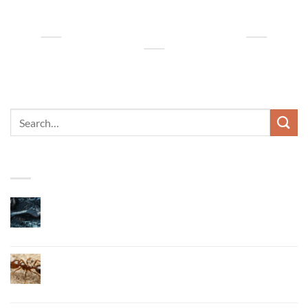
App Nhanh
Lấy Link Vào
Rút Tiền Nhanh
Chóng Và Lưu Ý
Cổng Game Và
Chóng Và An
Quan Trọng
Xử Lý Khi Bị
Toàn Nhất
Chặn
BÀI VIẾT GẦN ĐÂY
Mơ Thấy Nàng Tiên Cá: 7club Giải Mã Chi Tiết Cho
Lô Thủ
Chức năng bình luận bị tắt
ở
Mơ
Thấy
Mơ Thấy Kiến Là Điềm Gì? Cùng 7club Khám Phá Bí
Nàng
Ẩn Cơn Mộng
Tiên
Chức năng bình luận bị tắt
ở
Cá:
Mơ
7club