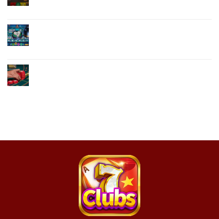
Xèng
Chuẩn
Chức năng bình luận bị tắt
ở
7club:
Quốc
Rồng
Siêu
Tế
Hổ
Bật Mí Cách Chơi Sicbo 7club Không Sợ Thua Cho
Phẩm
Tại
Giải
Tân Binh
7club:
Trí
Chức năng bình luận bị tắt
ở
Cách
Rút
Bật
Chơi
Tiền
Mí
7club Tiết Lộ Chiến Thuật Chơi Baccarat Bất Bại Từ
Ăn
Thật
Cách
Tiền
Cao Thủ
Chơi
Thật
Chức năng bình luận bị tắt
ở
Sicbo
Mới
7club
7club
Nhất
Tiết
Không
2025
Lộ
Sợ
Chiến
Thua
Thuật
Cho
Chơi
Tân
Baccarat
Binh
Bất
Bại
Từ
Cao
Thủ