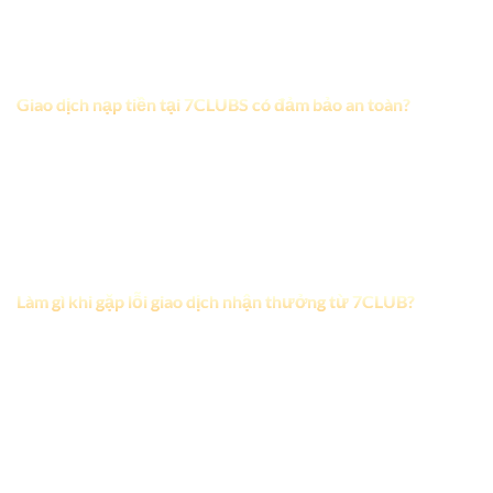
5 đến 10 phút sau khi yêu cầu được xác nhận. Tuy nhiên thời
gian có thể thay đổi tùy vào ngân hàng mà bạn sử dụng.
Giao dịch nạp tiền tại 7CLUBS có đảm bảo an toàn?
7CLUB là nền tảng được cấp phép hợp pháp và hoạt động
theo tiêu chuẩn bảo mật cao của chính phủ Costa Rica. Mọi
giao dịch đều được thực hiện minh bạch và bảo vệ bởi hệ
thống mã hóa tiên tiến. Điều này giúp người chơi an tâm
tuyệt đối khi nạp tiền hay nhận thưởng từ hệ thống.
Làm gì khi gặp lỗi giao dịch nhận thưởng từ 7CLUB?
Trong trường hợp có bất kỳ sự cố nào liên quan đến việc rút
tiền bạn nên kiểm tra lại thông tin đã nhập và xác minh tình
trạng giao dịch trên hệ thống. Nếu vẫn không thể xử lý hãy
liên lạc ngay với bộ phận chăm sóc khách hàng 24/7 qua các
kênh như chatbox, fanpage hoặc Telegram để được hỗ trợ
kịp thời.