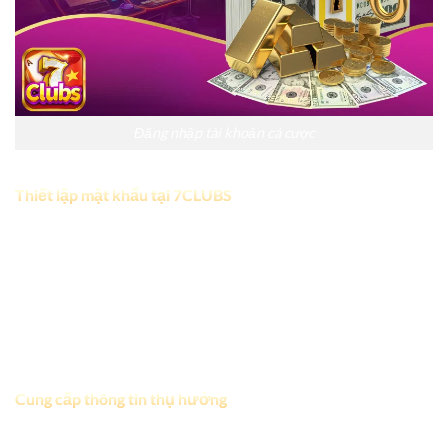
Đăng nhập tài khoản cá cược
Thiết lập mật khẩu tại 7CLUBS
Ở lần đầu tiên thực hiện rút tiền hệ thống sẽ yêu cầu bạn
tạo một mật khẩu bảo mật riêng cho giao dịch. Thành viên
cần vào mục “Chuyển thưởng” để điền thông tin và thiết lập
mật khẩu. Thành viên nên chọn một mật khẩu đủ mạnh
nhưng vẫn dễ nhớ để đảm bảo an toàn cho tài khoản của
mình.
Cung cấp thông tin thụ hưởng
Sau khi thiết lập mật khẩu, thành viên cần nhập các thông tin