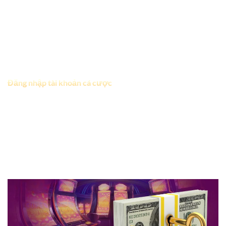
Rút tiền từ
7CLUBS
không phải là một quy trình phức tạp
nhưng nếu bạn chưa quen, làm theo các bước hướng dẫn sẽ
giúp mọi thứ diễn ra nhanh chóng và thuận lợi hơn. Ngay sau
đây là hướng dẫn chi tiết để người mới có thể thực hiện giao
dịch một cách dễ dàng:
Đăng nhập tài khoản cá cược
Người chơi cần truy cập vào hệ thống chính thức của 7CLUB
và đăng nhập bằng tên tài khoản cùng mật khẩu đã đăng ký.
Để tránh lỗi đăng nhập hãy đảm bảo nhập đúng thông tin và
kiểm tra kỹ trước khi xác nhận. Trường hợp quên mật khẩu
bạn có thể dùng ngay tính năng khôi phục để lấy lại quyền
truy cập.