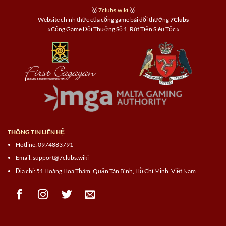
🥇
7clubs.wiki
🥇
Website chính thức của cổng game bài đổi thưởng
7Clubs
⭐Cổng Game Đổi Thưởng Số 1, Rút Tiền Siêu Tốc⭐
THÔNG TIN LIÊN HỆ
Hotline: 0974883791
Email:
support@7clubs.wiki
Địa chỉ: 51 Hoàng Hoa Thám, Quận Tân Bình, Hồ Chí Minh, Việt Nam