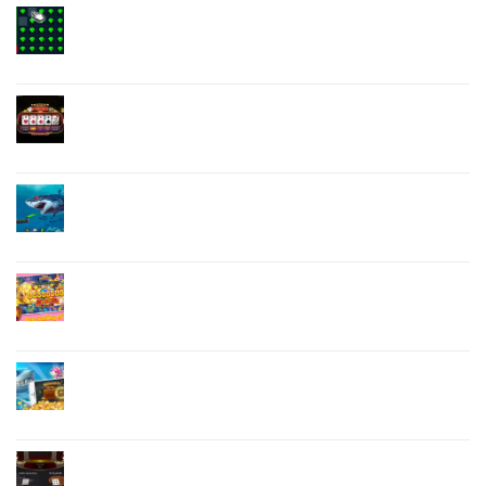
Thấy
Mines 7club: Tựa Game Dò Kim Cương Hấp Dẫn
Giải
Kiến
Mã
Nhất 2025
Là
Chi
Chức năng bình luận bị tắt
ở
Điềm
Tiết
Mines
Gì?
Cho
7club:
Mini Poker 7club: Game Chơi Nhanh Thắng Lớn
Cùng
Lô
Tựa
7club
Hot Nhất 2025
Thủ
Game
Khám
Chức năng bình luận bị tắt
ở
Dò
Phá
Mini
Kim
Bí
Poker
Săn Cá Mập 7club: Tham Gia Đấu Trường Đổi
Cương
Ẩn
7club:
Hấp
Thưởng Đỉnh Cao
Cơn
Game
Dẫn
Mộng
Chức năng bình luận bị tắt
ở
Chơi
Nhất
Săn
Nhanh
2025
Cá
Bắn Cá Thần Rồng 7club: Siêu Phẩm Đạt Chuẩn
Thắng
Mập
Lớn
Quốc Tế
7club:
Hot
Chức năng bình luận bị tắt
ở
Tham
Nhất
Bắn
Gia
2025
Cá
Bắn Cá Đổi Xèng 7club: Siêu Phẩm Giải Trí Rút Tiền
Đấu
Thần
Trường
Thật
Rồng
Đổi
Chức năng bình luận bị tắt
ở
7club:
Thưởng
Bắn
Siêu
Đỉnh
Cá
Rồng Hổ Tại 7club: Cách Chơi Ăn Tiền Thật Mới
Phẩm
Cao
Đổi
Đạt
Nhất 2025