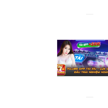
7CLUBS Chia Sẻ Luật Và 
Thuật Chơi Liêng Hiệu
7CLUBS cung cấp một sân chơi 
cho những ai yêu thích Liêng, ga
7CLUBS App Tài Xỉu – Lự
Hàng Đầu Trải Nghiệm 
Hảo
App tài xỉu 7CLUBS đang trở th
chọn hàng đầu cho những người đ