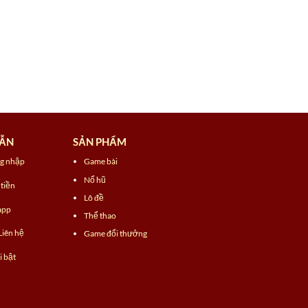
ẪN
SẢN PHẨM
g nhập
Game bài
Nổ hũ
 tiền
Lô đề
app
Thể thao
Liên hệ
Game đổi thưởng
i bật