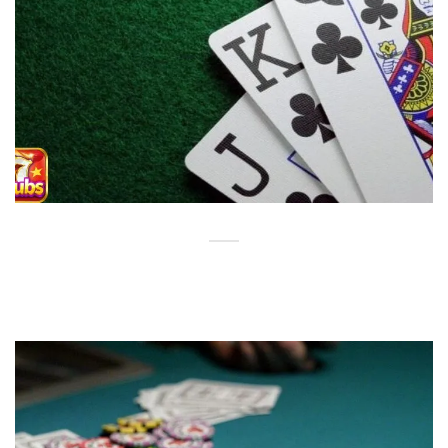
Liêng 7club – Thỏa Sức So Tài Cùng Hàng Triệu Game Thủ
Liêng online còn được gọi là bài cào, là 1 trong những loại hình
cá [...]