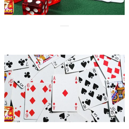
Bài Phỏm 7club – Siêu Phẩm Hàng Đầu Thị Trường Giải Trí
Phỏm là dòng game bài dân gian đã được yêu thích rất nhiều bởi
anh [...]
Game Bài 7club – Tổng Hợp Những Dòng Game Dễ Chơi Dễ