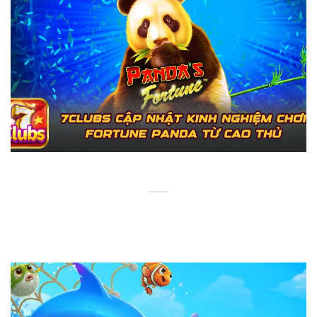
7CLUBS Cập Nhật Kinh Nghiệm Chơi Fortune Panda Từ Cao
Thủ
7CLUBS mang đến cho người chơi một trò chơi quay hũ đầy thú
vị – [...]