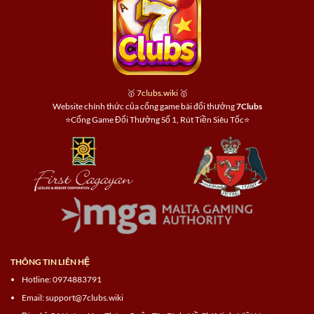
🥇
7clubs.wiki
🥇
Website chính thức của cổng game bài đổi thưởng
7Clubs
⭐Cổng Game Đổi Thưởng Số 1, Rút Tiền Siêu Tốc⭐
THÔNG TIN LIÊN HỆ
Hotline: 0974883791
Email:
support@7clubs.wiki