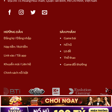
Địa chỉ: 51 Hoàng Hoa Thám, Quận Tân Bình, Hồ Chí Minh, Việt Nam
HƯỚNG DẪN
SẢN PHẨM
Đăng ký
/
Đăng nhập
Game bài
Nổ hũ
Nạp tiền
/
Rút tiền
Lô đề
Link vào
/
Tải app
Thể thao
Khuyến mãi
/
Liên hệ
Game đổi thưởng
Chính sách nổi bật
Copyright 2026 ©
7clubs.wiki