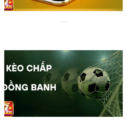
Kèo Handicap 7club: Bí Quyết Cược Ít Lợi Nhuận Khủng
Kèo Handicap (kèo Châu Á) là lựa chọn tối ưu dành riêng cho
những bóng [...]
Kèo Chấp Đồng Banh 7club: Cách Đọc Kèo Chuẩn Cho Người