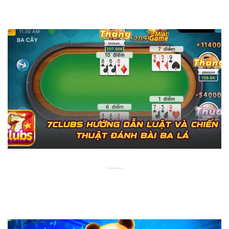
7CLUBS Hướng Dẫn Luật Và Chiến Thuật Đánh Bài Ba Lá
7CLUBS mang đến hướng dẫn chi tiết về bài Ba Lá giúp bạn làm
chủ [...]