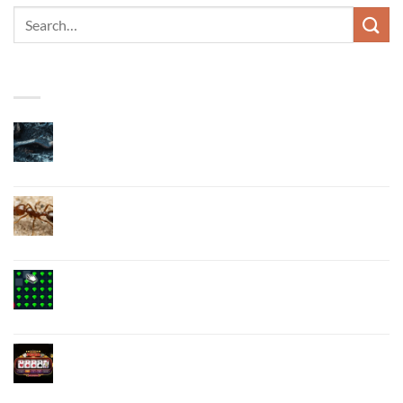
BÀI VIẾT GẦN ĐÂY
Mơ Thấy Nàng Tiên Cá: 7club Giải Mã Chi Tiết Cho
Lô Thủ
Chức năng bình luận bị tắt
ở
Mơ
Thấy
Mơ Thấy Kiến Là Điềm Gì? Cùng 7club Khám Phá Bí
Nàng
Ẩn Cơn Mộng
Tiên
Chức năng bình luận bị tắt
ở
Cá:
Mơ
7club
Thấy
Mines 7club: Tựa Game Dò Kim Cương Hấp Dẫn
Giải
Kiến
Mã
Nhất 2025
Là
Chi
Chức năng bình luận bị tắt
ở
Điềm
Tiết
Mines
Gì?
Cho
7club:
Mini Poker 7club: Game Chơi Nhanh Thắng Lớn
Cùng
Lô
Tựa
7club
Hot Nhất 2025
Thủ
Game
Khám
Chức năng bình luận bị tắt
ở
Dò
Phá