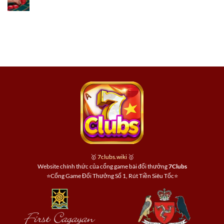
Tiền
Cao Thủ
Chơi
Thật
Chức năng bình luận bị tắt
ở
Sicbo
Mới
7club
7club
Nhất
Tiết
Không
2025
Lộ
Sợ
Chiến
Thua
Thuật
Cho
Chơi
Tân
Baccarat
Binh
Bất
Bại
Từ
Cao
Thủ
🥇
7clubs.wiki
🥇
Website chính thức của cổng game bài đổi thưởng
7Clubs
⭐Cổng Game Đổi Thưởng Số 1, Rút Tiền Siêu Tốc⭐