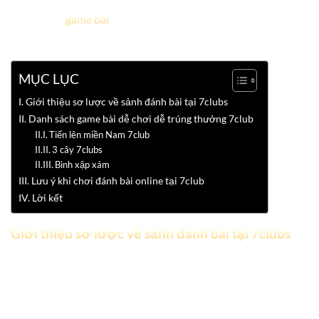
nghiệm chất lượng nhất thị trường. Dưới đây sẽ là tổng hợp
những tựa
game bài
mà anh em vừa không phải đầu tư nhiều
chất xám mà vẫn dễ dàng có được tiền thưởng lớn.
MỤC LỤC
Giới thiệu sơ lược về sảnh đánh bài tại 7clubs
Danh sách game bài dễ chơi dễ trúng thưởng 7club
Tiến lên miền Nam 7club
3 cây 7clubs
Binh xập xám
Lưu ý khi chơi đánh bài online tại 7club
Lời kết
Giới thiệu sơ lược về sảnh đánh bài tại 7clubs
Trong thời buổi trò chơi trực tuyến lên ngôi thì số lượng các
nhà cái mọc lên ngày càng nhiều. Tuy nhiên người chơi cần
phải tìm hiểu cẩn thận để tìm ra cho mình những cái tên uy
tín và chất lượng. Và
7club
chính là một trong những thương