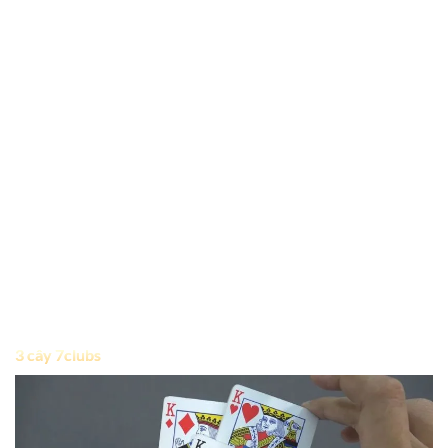
đây là trò chơi vừa thân quen vừa dễ chơi nhất hiện nay. Hội
viên
7clubs
dù chưa từng trải nghiệm bao giờ vẫn có thể dễ
dàng thao tác chỉ sau 1-2 lần luyện tập.
Về cơ bản, Tiến lên miền Nam chỉ yêu cầu người chơi đưa ra
các quân bài sao cho lớn hơn giá trị của người đánh trước
đó. Game sử dụng bộ bài Tây 52 lá với thứ tự từ bé đến lớn là
3, 4, 5, 6, 7, 8, 9, 10, J, Q, K, Át và 2 (heo). Có 4 chất trong dòng
game này với độ lớn lần là Bích < Chuồn < Cơ < Rô.
Người giành chiến thắng trong Tiến lên miền Nam
7club
sẽ
là người hết bài đầu tiên. Vì thế trong quá trình đánh, anh em
hãy cố gắng hạ được nhiều bài nhất có thể nhé.
3 cây 7clubs