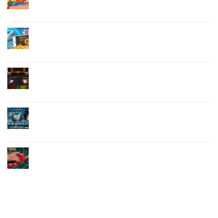
Quốc Tế
7club:
Hot
Chức năng bình luận bị tắt
ở
Tham
Nhất
Bắn
Gia
2025
Cá
Bắn Cá Đổi Xèng 7club: Siêu Phẩm Giải Trí Rút Tiền
Đấu
Thần
Trường
Thật
Rồng
Đổi
Chức năng bình luận bị tắt
ở
7club:
Thưởng
Bắn
Siêu
Đỉnh
Cá
Rồng Hổ Tại 7club: Cách Chơi Ăn Tiền Thật Mới
Phẩm
Cao
Đổi
Đạt
Nhất 2025
Xèng
Chuẩn
Chức năng bình luận bị tắt
ở
7club:
Quốc
Rồng
Siêu
Tế
Hổ
Bật Mí Cách Chơi Sicbo 7club Không Sợ Thua Cho
Phẩm
Tại
Giải
Tân Binh
7club:
Trí
Chức năng bình luận bị tắt
ở
Cách
Rút
Bật
Chơi
Tiền
Mí
7club Tiết Lộ Chiến Thuật Chơi Baccarat Bất Bại Từ
Ăn
Thật
Cách
Tiền
Cao Thủ
Chơi
Thật
Chức năng bình luận bị tắt
ở
Sicbo
Mới
7club
7club
Nhất
Tiết
Không
2025
Lộ
Sợ
Chiến
Thua
Thuật
Cho