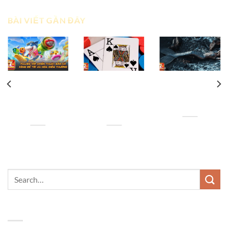
BÀI VIẾT GẦN ĐÂY
7CLUBS Với
Xì Dách 7club:
Mơ Thấy Nàng
Chiến Thuật
Bí Quyết Chinh
Tiên Cá: 7club
Bắn Cá Xèng
Phục Siêu
Giải Mã Chi
Để Tối Ưu Hóa
Phẩm Kinh
Tiết Cho Lô Thủ
Điểm Thưởng
Điển
BÀI VIẾT GẦN ĐÂY