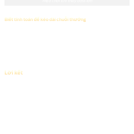
Mẹo chơi khi thấy boss lớn
Biết tính toán để kéo dài chuỗi thưởng
Nếu không biết cách quản lý vốn và liên tục bắn vô tội vạ,
anh em sẽ dễ rơi vào vòng xoáy mất kiểm soát. Hội viên
7clubs
nên sử dụng súng cấp thấp với mức đạn nhỏ nhất để
quan sát bàn bắn cá. Khi thấy được mục tiêu hợp ý, hãy đổi
súng có mức sát thương cao và bắn vào chúng để hạ gục.
Lời kết
Vậy là những thông tin chi tiết về tựa game săn cá mập đã
được chúng tôi chia sẻ trong bài viết trên. Các ngư thủ
tương lai đừng quên truy cập vào website
7club
để tham gia
vào bắn bắn cá và thu thập hàng trăm triệu ngay hôm nay
nhé.