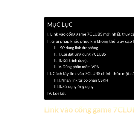
chính thức!
MỤC LỤC
Link vào cổng game 7CLUBS mới nhất, truy c
Giải pháp khắc phục khi không thể truy cập
Sử dụng link dự phòng
Cài đặt ứng dụng 7CLUBS
Đổi trình duyệt
Dùng phần mềm VPN
Cách lấy link vào 7CLUBS chính thức một 
Nhận link từ bộ phận CSKH
Sử dụng ứng dụng
Lời kết
Link vào cổng game 7CLUB
Việc tìm kiếm link vào cổng game 7CLUB ch
và an toàn. Hệ thống không ngừng nâng cấ