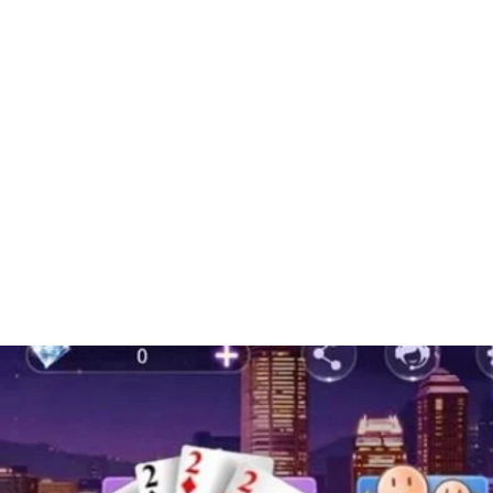
hác nhau để đảm bảo người chơi có thể truy cập bất cứ lúc nào.
đến các link vào cổng game dự phòng đã được kiểm chứng và cập 
 toàn là truy cập trực tiếp vào trang chủ hoặc liên hệ đội ngũ CS
ời chơi có thể tải ứng dụng 7CLUB về điện thoại để đảm bảo kết
úp bạn không bị ảnh hưởng bởi các vấn đề chặn link từ nhà mạng.
ản web mang đến trải nghiệm mượt mà và nhanh chóng và không