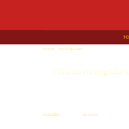
Bỏ
qua
nội
dung
7C
Home
»
Hướng Dẫn
»
7CLUBS Hướng Dẫn Lấ
7CLUBS Hướng Dẫn Lấ
7CLUBS
là sân chơi
cá cược
uy tín thu hút
lượng. Tuy nhiên tình trạng link truy cập b
Để giúp hội viên luôn có đường kết nối ổn