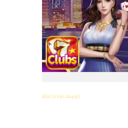
Đổi trình duyệt
Trong một số trường hợp việc không thể tru
bị chặn bởi một số hạn chế kỹ thuật. Nếu gặ
hoặc các trình duyệt có tính năng vượt tư