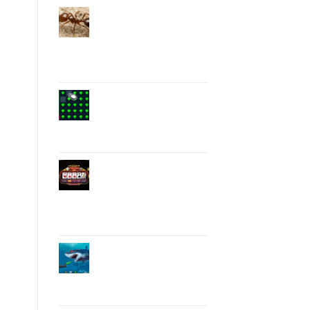
Thấy
Mơ Thấy Kiến Là
Nàng
Điềm Gì? Cùng 7club
Tiên
Khám Phá Bí Ẩn Cơn
Cá:
Mộng
7club
Giải
Chức năng bình luận bị tắt
ở
Mã
Mơ
Chi
Thấy
Mines 7club: Tựa
Tiết
Kiến
Game Dò Kim Cương
Cho
Là
Hấp Dẫn Nhất 2025
Lô
Điềm
Chức năng bình luận bị tắt
Thủ
ở
Gì?
Mines
Cùng
7club:
7club
Mini Poker 7club:
Tựa
Khám
Game Chơi Nhanh
Game
Phá
Thắng Lớn Hot Nhất
Dò
Bí
2025
Kim
Ẩn
Cương
Chức năng bình luận bị tắt
Cơn
ở
Hấp
Mộng
Mini
Dẫn
Poker
Săn Cá Mập 7club:
Nhất
7club:
Tham Gia Đấu Trường
2025
Game
Đổi Thưởng Đỉnh Cao
t mà
Chơi
Chức năng bình luận bị tắt
ở
Nhanh
 nền
Săn
Thắng